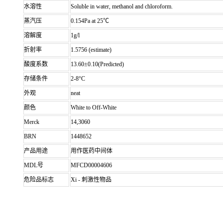
水溶性
Soluble in water, methanol and chloroform.
蒸汽压
0.154Pa at 25℃
溶解度
1g/l
折射率
1.5756 (estimate)
酸度系数
13.60±0.10(Predicted)
存储条件
2-8°C
外观
neat
颜色
White to Off-White
Merck
14,3060
BRN
1448652
产品用途
用作医药中间体
MDL号
MFCD00004606
危险品标志
Xi - 刺激性物品