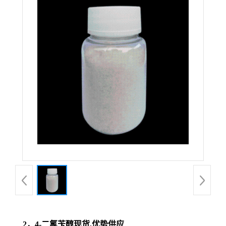
2，4-二氯苄醇现货,优势供应