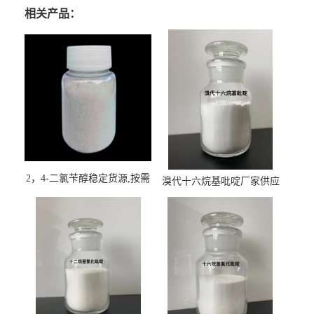
相关产品：
2，4-二氯苄醇稳定货源,按需
溴代十六烷基吡啶厂家供应
订购