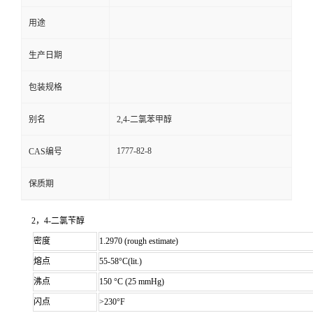
用途
生产日期
包装规格
别名
2,4-二氯苯甲醇
1777-82-8
CAS编号
保质期
2，4-二氯苄醇
密度
1.2970 (rough estimate)
熔点
55-58°C(lit.)
沸点
150 °C (25 mmHg)
闪点
>230°F