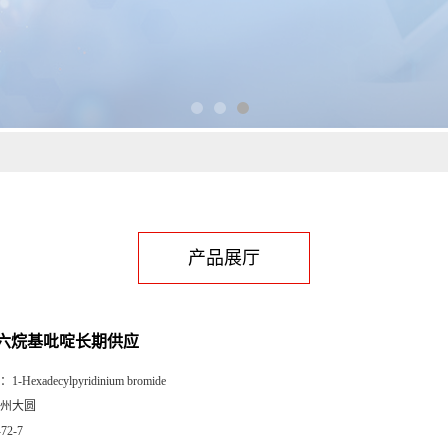
产品展厅
六烷基吡啶长期供应
：
1-Hexadecylpyridinium bromide
州大圆
-72-7