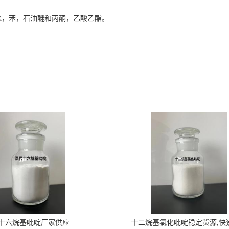
溶于水，苯，石油醚和丙酮，乙酸乙酯。
十六烷基吡啶厂家供应
十二烷基氯化吡啶稳定货源,快