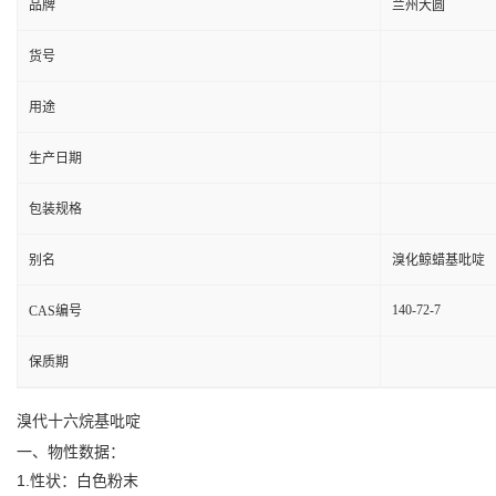
品牌
兰州大圆
货号
用途
生产日期
包装规格
别名
溴化鲸蜡基吡啶
140-72-7
CAS编号
保质期
溴代十六烷基吡啶
一、物性数据：
1.性状：白色粉末