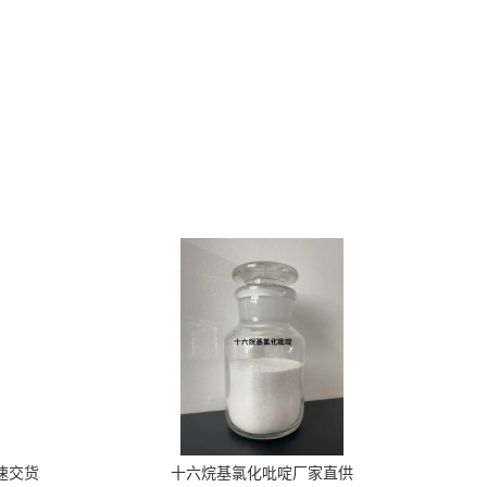
速交货
十六烷基氯化吡啶厂家直供