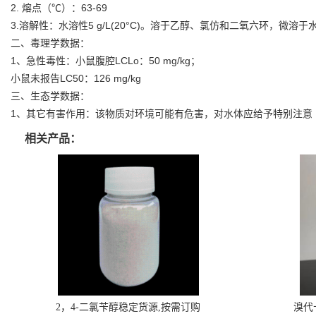
2. 熔点（℃）：63-69
3.溶解性：水溶性5 g/L(20°C)。溶于乙醇、氯仿和二氧六环，微
二、毒理学数据：
1、急性毒性：小鼠腹腔LCLo：50 mg/kg；
小鼠未报告LC50：126 mg/kg
三、生态学数据：
1、其它有害作用：该物质对环境可能有危害，对水体应给予特别注意
相关产品：
2，4-二氯苄醇稳定货源,按需订购
溴代