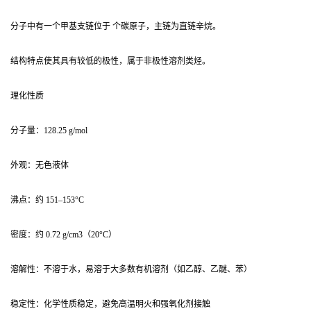
分子中有一个甲基支链位于 个碳原子，主链为直链辛烷。
结构特点使其具有较低的极性，属于非极性溶剂类烃。
理化性质
分子量：128.25 g/mol
外观：无色液体
沸点：约 151–153°C
密度：约 0.72 g/cm3（20°C）
溶解性：不溶于水，易溶于大多数有机溶剂（如乙醇、乙醚、苯）
稳定性：化学性质稳定，避免高温明火和强氧化剂接触