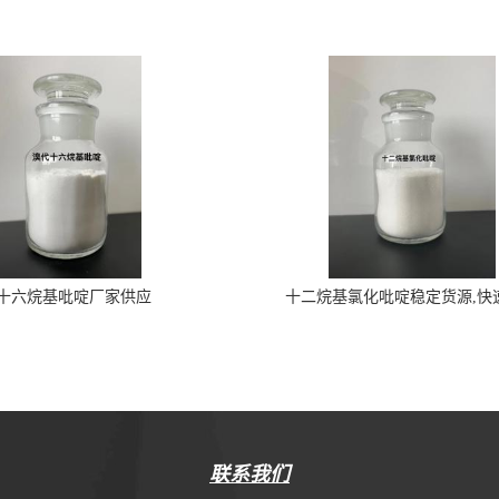
十六烷基吡啶厂家供应
十二烷基氯化吡啶稳定货源,快
联系我们