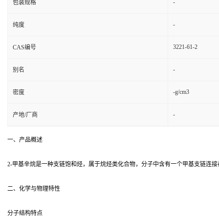
-
包装规格
-
纯度
3221-61-2
CAS编号
-
别名
-g/cm3
密度
-
产地/厂商
一、产品概述
2-甲基辛烷是一种支链饱和烃，属于烷烃类化合物，分子中含有一个甲基支链连
二、化学与物理特性
分子结构特点