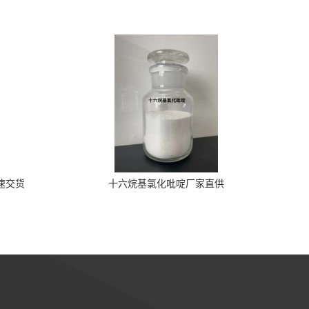
速交货
十六烷基氯化吡啶厂家直供