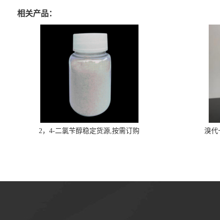
相关产品：
2，4-二氯苄醇稳定货源,按需订购
溴代