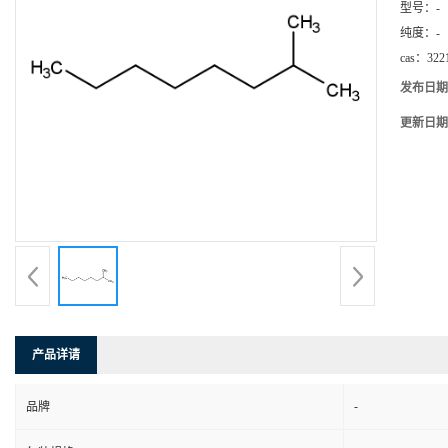
型号：
-
纯度：
-
cas：
322
发布日期
更新日期
产品详请
-
品牌