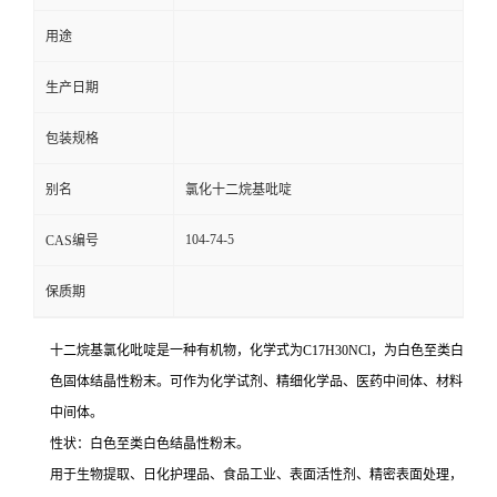
用途
生产日期
包装规格
别名
氯化十二烷基吡啶
104-74-5
CAS编号
保质期
十二烷基氯化吡啶是一种有机物，化学式为C
17
H
30
NCl，为白色至类白
色固体结晶性粉末。可作为化学试剂、精细化学品、医药中间体、材料
中间体。
性状：白色至类白色结晶性粉末。
用于生物提取、日化护理品、食品工业、
表面活性剂
、精密表面处理，