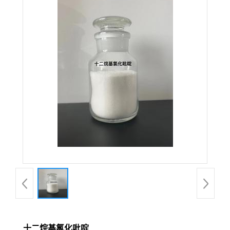
十二烷基氯化吡啶