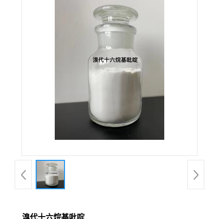
溴代十六烷基吡啶