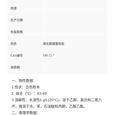
用途
生产日期
包装规格
别名
溴化鲸蜡基吡啶
140-72-7
CAS编号
保质期
一、物性数据：
1.性状：白色粉末
2. 熔点（℃）：63-69
3.溶解性：水溶性5 g/L(20°C)。溶于乙醇、氯仿和二氧六
环，微溶于水，苯，石油醚和丙酮，乙酸乙酯。
二、毒理学数据：