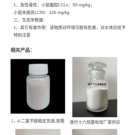
1、急性毒性：小鼠腹腔LCLo：50 mg/kg；
小鼠未报告LC50：126 mg/kg
三、生态学数据：
1、其它有害作用：该物质对环境可能有危害，对水体应给予
特别注意
相关产品：
2，4-二氯苄醇稳定货源,按需
溴代十六烷基吡啶厂家供应
订购