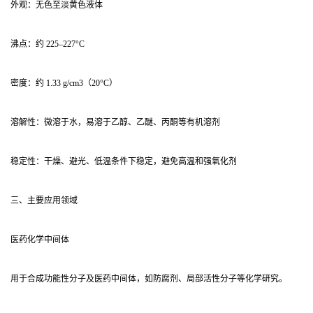
外观：无色至淡黄色液体
沸点：约 225–227°C
密度：约 1.33 g/cm3（20°C）
溶解性：微溶于水，易溶于乙醇、乙醚、丙酮等有机溶剂
稳定性：干燥、避光、低温条件下稳定，避免高温和强氧化剂
三、主要应用领域
医药化学中间体
用于合成功能性分子及医药中间体，如防腐剂、局部活性分子等化学研究。