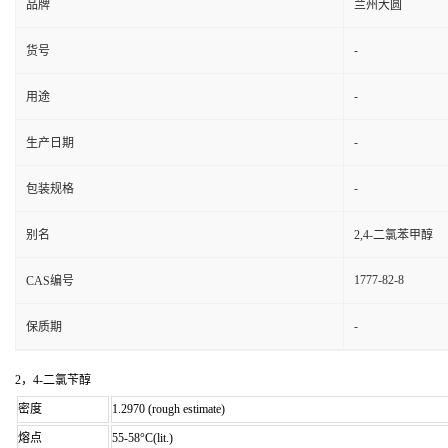
品牌
兰州大圆
-
货号
-
用途
-
生产日期
-
包装规格
别名
2,4-二氯苯甲醇
1777-82-8
CAS编号
-
保质期
2，4-二氯苄醇
密度
1.2970 (rough estimate)
熔点
55-58°C(lit.)