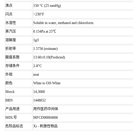
沸点
150 °C (25 mmHg)
闪点
>230°F
水溶性
Soluble in water, methanol and chloroform.
蒸汽压
0.154Pa at 25℃
溶解度
1g/l
折射率
1.5756 (estimate)
酸度系数
13.60±0.10(Predicted)
存储条件
2-8°C
外观
neat
颜色
White to Off-White
Merck
14,3060
BRN
1448652
产品用途
用作医药中间体
MDL号
MFCD00004606
危险品标志
Xi - 刺激性物品