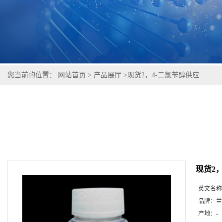
您当前的位置：
网站首页
>
产品展厅
>
现货2，4-二氯苄醇供应
现货2
英文名称
品牌：
兰
产地：
-