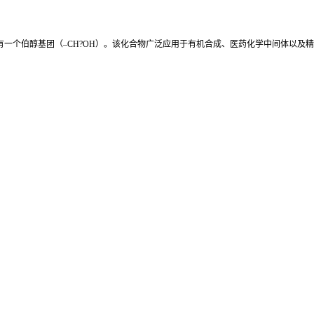
带有一个伯醇基团（–CH?OH）。该化合物广泛应用于有机合成、医药化学中间体以