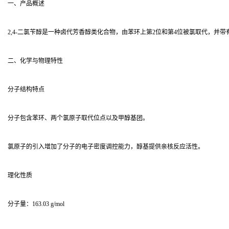
一、产品概述
2,4-二氯苄醇是一种卤代芳香醇类化合物，由苯环上第2位和第4位被氯取代，并
二、化学与物理特性
分子结构特点
分子包含苯环、两个氯原子取代位点以及甲醇基团。
氯原子的引入增加了分子的电子密度调控能力，醇基提供亲核反应活性。
理化性质
分子量：163.03 g/mol