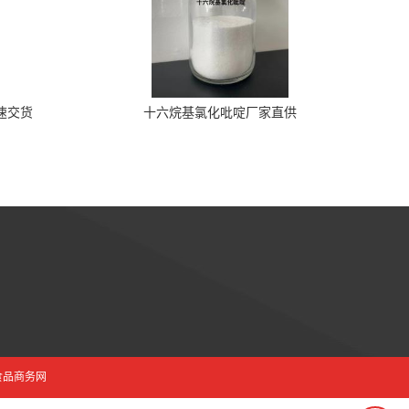
速交货
十六烷基氯化吡啶厂家直供
食品商务网