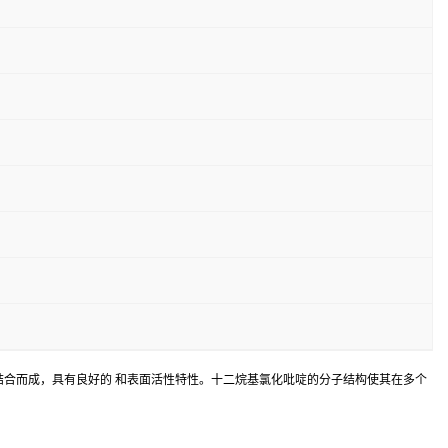
二烷基链结合而成，具有良好的 和表面活性特性。十二烷基氯化吡啶的分子结构使其在多个