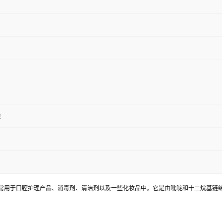
啶
一种季铵盐类化合物，常用于口腔护理产品、消毒剂、清洁剂以及一些化妆品中。它是由吡啶和十