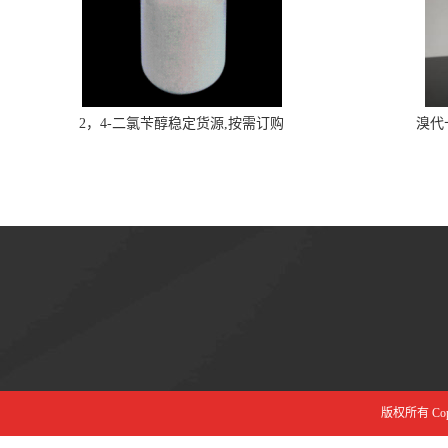
2，4-二氯苄醇稳定货源,按需订购
溴代
版权所有 Copyr