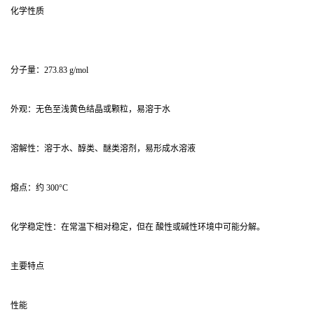
化学性质
分子量：273.83 g/mol
外观：无色至浅黄色结晶或颗粒，易溶于水
溶解性：溶于水、醇类、醚类溶剂，易形成水溶液
熔点：约 300°C
化学稳定性：在常温下相对稳定，但在 酸性或碱性环境中可能分解。
主要特点
性能