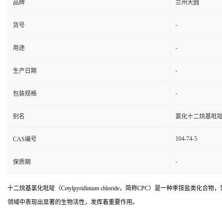
品牌
兰州大圆
-
货号
-
用途
-
生产日期
-
包装规格
别名
氯化十二烷基吡
104-74-5
CAS编号
-
保质期
十二烷基氯化吡啶（Cetylpyridinium chloride，简称CPC）是
领域中表现出显著的生物活性，发挥着重要作用。