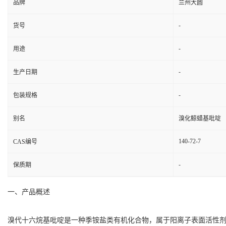
品牌
兰州大圆
-
货号
-
用途
-
生产日期
-
包装规格
别名
溴化鲸蜡基吡啶
140-72-7
CAS编号
-
保质期
一、产品概述
溴代十六烷基吡啶是一种季铵盐类有机化合物，属于阳离子表面活性