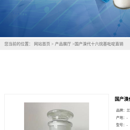
您当前的位置：
网站首页
>
产品展厅
>
国产溴代十六烷基吡啶直销
国产溴
品牌：
兰
产地：
-
型号：
-