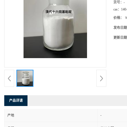
货号：
-
cas：
140
价格：
￥
发布日期
更新日期
产品详请
-
产地